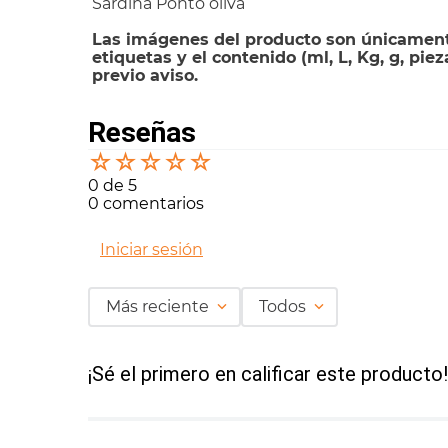
Sardina Ponto oliva
Las imágenes del producto son únicamente
etiquetas y el contenido (ml, L, Kg, g, pie
previo aviso.
Reseñas
☆
☆
☆
☆
☆
0 de 5
0 comentarios
Iniciar sesión
Más reciente
Todos
¡Sé el primero en calificar este producto!