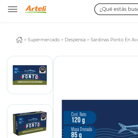
¿Qué estás busc
TÉRMINOS MÁS
1
.
leche
supermercado
despensa
Sardinas Ponto En Ace
2
.
azucar
3
.
cerveza
4
.
pañales