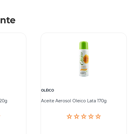
nte
OLÉICO
920g
Aceite Aerosol Oleico Lata 170g
☆
☆
☆
☆
☆
☆