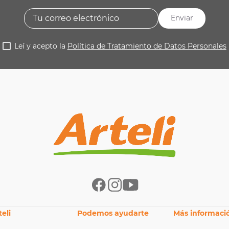
Enviar
Leí y acepto la
Política de Tratamiento de Datos Personales
eli
Podemos ayudarte
Más informaci