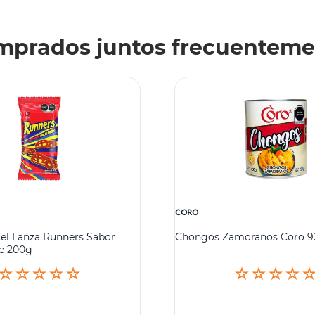
mprados juntos frecuenteme
CORO
el Lanza Runners Sabor
Chongos Zamoranos Coro 
te 200g
☆
☆
☆
☆
☆
☆
☆
☆
☆