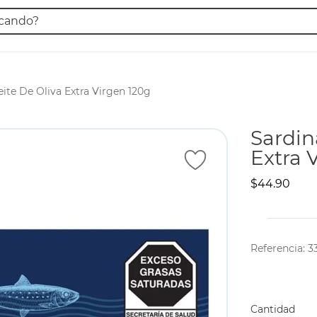
ando?
 BUSCADOS
ite De Oliva Extra Virgen 120g
Sardin
Extra 
$
44
.
90
Referencia
:
3
Cantidad