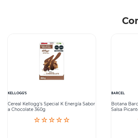
Co
KELLOGG'S
BARCEL
Cereal Kellogg's Special K Energía Sabor
Botana Barc
a Chocolate 360g
Salsa Pican
☆
☆
☆
☆
☆