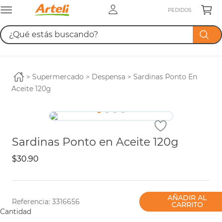
PEDIDOS
¿Qué estás buscando?
TÉRMINOS MÁS BUSCADOS
1
.
leche
supermercado
despensa
Sardinas Ponto En
Aceite 120g
2
.
cerveza
3
.
azucar
4
.
pañales
Sardinas Ponto en Aceite 120g
$
30
.
90
AÑADIR AL
Referencia
:
3316656
CARRITO
Cantidad