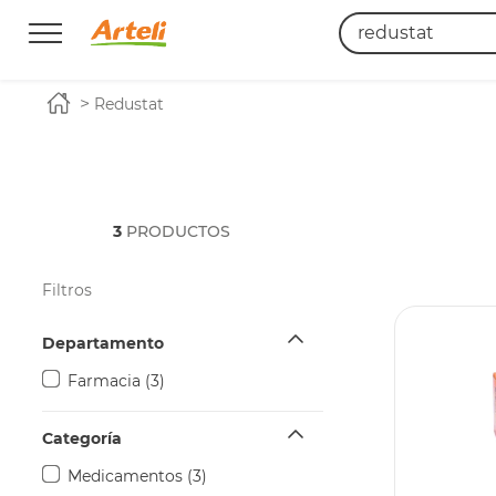
¿Qué estás busc
redustat
3
PRODUCTOS
Filtros
Departamento
farmacia
(
3
)
Categoría
medicamentos
(
3
)