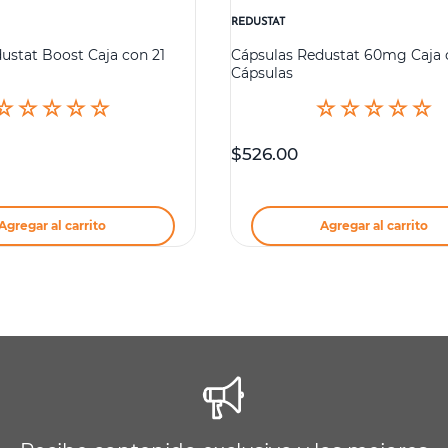
REDUSTAT
ustat Boost Caja con 21
Cápsulas Redustat 60mg Caja 
Cápsulas
☆
☆
☆
☆
☆
☆
☆
☆
☆
☆
$
526
.
00
Agregar al carrito
Agregar al carrito