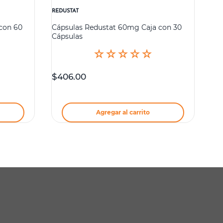
REDUSTAT
con 60
Cápsulas Redustat 60mg Caja con 30
Cápsulas
☆
☆
☆
☆
☆
$
406
.
00
Agregar al carrito