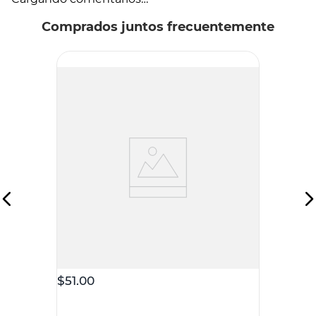
Comprados juntos frecuentemente
MÁS
Detergente Líquido MAS Frescura
Intensa 830ml
$
51
.
00