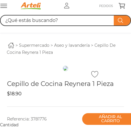
PEDIDOS
¿Qué estás buscando?
TÉRMINOS MÁS BUSCADOS
1
.
leche
supermercado
aseo y lavandería
Cepillo De
Cocina Reynera 1 Pieza
2
.
azucar
3
.
cerveza
4
.
pañales
Cepillo de Cocina Reynera 1 Pieza
$
18
.
90
AÑADIR AL
Referencia
:
3781776
CARRITO
Cantidad