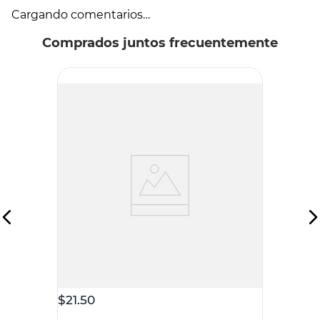
Cargando comentarios…
Comprados juntos frecuentemente
NOPALIA
Churritos Nopalia Nopal Chile Limón
80g
$
21
.
50