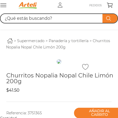
PEDIDOS
¿Qué estás buscando?
TÉRMINOS MÁS BUSCADOS
1
.
leche
supermercado
panadería y tortillería
Churritos
Nopalia Nopal Chile Limón 200g
2
.
azucar
3
.
cerveza
4
.
pañales
Churritos Nopalia Nopal Chile Limón
200g
$
41
.
50
AÑADIR AL
Referencia
:
3751365
CARRITO